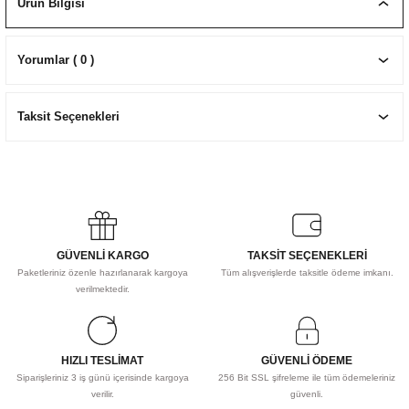
Ürün Bilgisi
EKNİK ÇİZİM SETLERİ
I MALZEMELER
ZEMELER
R
Muz Kağıtları Aharlı
Yorumlar ( 0 )
EÇLER
Taksit Seçenekleri
IDI
R
GÜVENLİ KARGO
TAKSİT SEÇENEKLERİ
Paketleriniz özenle hazırlanarak kargoya
Tüm alışverişlerde taksitle ödeme imkanı.
verilmektedir.
HIZLI TESLİMAT
GÜVENLİ ÖDEME
Siparişleriniz 3 iş günü içerisinde kargoya
256 Bit SSL şifreleme ile tüm ödemeleriniz
verilir.
güvenli.