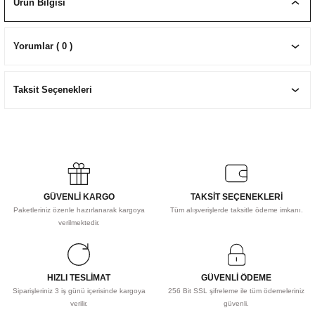
Ürün Bilgisi
EKNİK ÇİZİM SETLERİ
I MALZEMELER
ZEMELER
R
Muz Kağıtları Aharlı
Yorumlar ( 0 )
EÇLER
Taksit Seçenekleri
IDI
R
GÜVENLİ KARGO
TAKSİT SEÇENEKLERİ
Paketleriniz özenle hazırlanarak kargoya
Tüm alışverişlerde taksitle ödeme imkanı.
verilmektedir.
HIZLI TESLİMAT
GÜVENLİ ÖDEME
Siparişleriniz 3 iş günü içerisinde kargoya
256 Bit SSL şifreleme ile tüm ödemeleriniz
verilir.
güvenli.