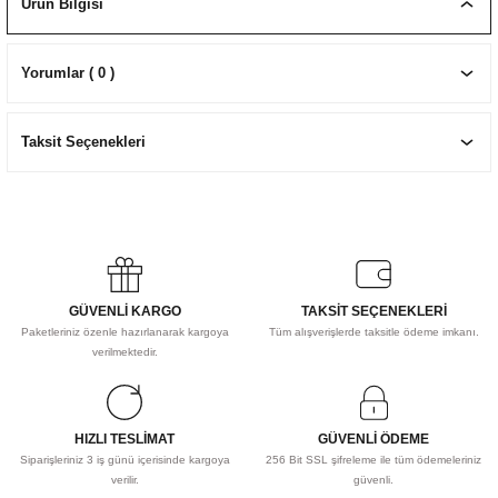
Ürün Bilgisi
EKNİK ÇİZİM SETLERİ
I MALZEMELER
ZEMELER
R
Muz Kağıtları Aharlı
Yorumlar ( 0 )
EÇLER
Taksit Seçenekleri
IDI
R
GÜVENLİ KARGO
TAKSİT SEÇENEKLERİ
Paketleriniz özenle hazırlanarak kargoya
Tüm alışverişlerde taksitle ödeme imkanı.
verilmektedir.
HIZLI TESLİMAT
GÜVENLİ ÖDEME
Siparişleriniz 3 iş günü içerisinde kargoya
256 Bit SSL şifreleme ile tüm ödemeleriniz
verilir.
güvenli.