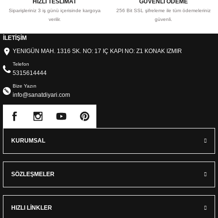
HIZLI TESLİMAT
GÜVENLİ ÖDEME
Siparişleriniz 3 iş günü içerisinde kargoya
256 Bit SSL şifreleme ile tüm ödemeleriniz
verilir.
güvenli.
İLETİŞİM
YENIGÜN MAH. 1316 SK. NO: 17 IÇ KAPI NO: Z1 KONAK IZMIR
Telefon
5315614444
Bize Yazın
info@sanatdiyari.com
KURUMSAL
SÖZLEŞMELER
HIZLI LİNKLER