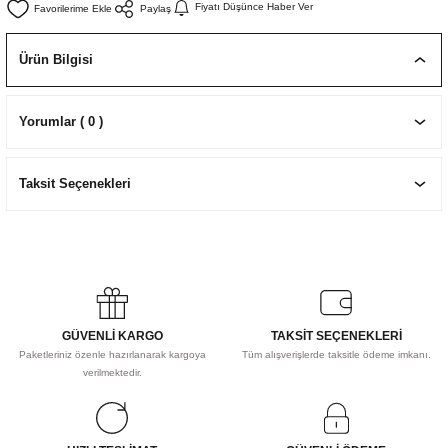
Fiyatı Düşünce Haber Ver
Paylaş
EKNİK ÇİZİM SETLERİ
I MALZEMELER
ZEMELER
R
Muz Kağıtları Aharlı
Ürün Bilgisi
EÇLER
Yorumlar ( 0 )
IDI
Taksit Seçenekleri
R
GÜVENLİ KARGO
TAKSİT SEÇENEKLERİ
Paketleriniz özenle hazırlanarak kargoya
Tüm alışverişlerde taksitle ödeme imkanı.
verilmektedir.