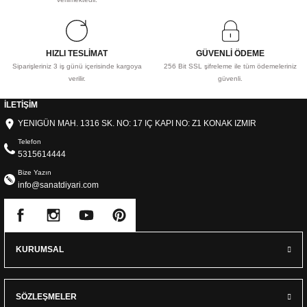
HIZLI TESLİMAT
GÜVENLİ ÖDEME
Siparişleriniz 3 iş günü içerisinde kargoya
256 Bit SSL şifreleme ile tüm ödemeleriniz
verilir.
güvenli.
İLETİŞİM
YENIGÜN MAH. 1316 SK. NO: 17 IÇ KAPI NO: Z1 KONAK IZMIR
Telefon
5315614444
Bize Yazın
info@sanatdiyari.com
KURUMSAL
SÖZLEŞMELER