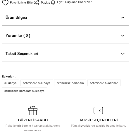
Fiyatı Düşünce Haber Ver
Paylaş
EKNİK ÇİZİM SETLERİ
I MALZEMELER
ZEMELER
R
Muz Kağıtları Aharlı
Ürün Bilgisi
EÇLER
Yorumlar ( 0 )
IDI
Taksit Seçenekleri
R
Etiketler :
suluboya
schmincke suluboya
schmincke horadam
schmincke akademie
schmincke horadam suluboya
GÜVENLİ KARGO
TAKSİT SEÇENEKLERİ
Paketleriniz özenle hazırlanarak kargoya
Tüm alışverişlerde taksitle ödeme imkanı.
verilmektedir.