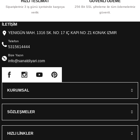
HIZLI TESLİMAT
GÜVENLİ ÖDEME
Siparişleriniz 3 iş günü içerisinde kargoya
256 Bit SSL şifreleme ile tüm ödemeleriniz
verilir.
güvenli.
İLETİŞİM
YENIGÜN MAH. 1316 SK. NO: 17 IÇ KAPI NO: Z1 KONAK IZMIR
Telefon
5315614444
Bize Yazın
info@sanatdiyari.com
KURUMSAL
SÖZLEŞMELER
HIZLI LİNKLER