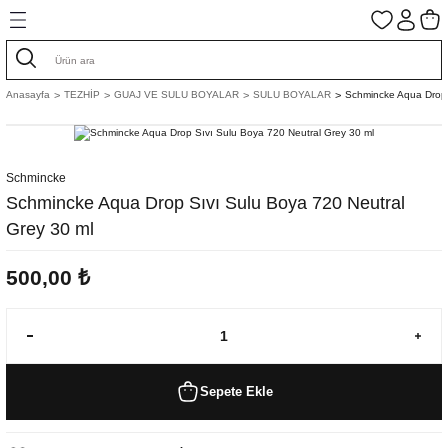
Geri Dön
Geri Dön
Geri Dön
Geri Dön
Geri Dön
Geri Dön
Geri Dön
Geri Dön
ASIM ESERLER
GUAJ VE SULU BOYALAR
AHARLI KAĞITLAR
AHARSIZ KAĞITLAR
Anasayfa
TEZHİP
GUAJ VE SULU BOYALAR
SULU BOYALAR
Schmincke Aqua Drop 
AR
 ALTINLAR
 Eserler
GUAJ BOYALAR
Aharlı Bhutan Kağıt
Aharsız İtalyan Kağıtlar
 BOYALAR
 BOYALAR
TLAR
AR
Eserler
Schmincke
SULU BOYALAR
Aharlı İtalyan Kağıtlar
Aharsız Japon Kağıtları
Schmincke Aqua Drop Sıvı Sulu Boya 720 Neutral
Grey 30 ml
AR
I
RAK
SERLER
Aharlı Japon Kağıtları
Aharsız Nepal El Yapımı Kağıtlar
500,00 ₺
Ş KUTULARI
GELLER
TUAR
Kağıtlar
Aharlı Nepal El Yapımı Kağıtlar
Bhutan Kağıdı Aharsız
ZEMELER
Çift Taraf Aharlı Kağıtlar
Fil Kağıtları
ALARI
DUT KAĞIDI
Muz Kağıtları Aharsız
Sepete Ekle
AYRACI
EMLERİ
I
KORE KAĞIDI
Papirus Kağıdı