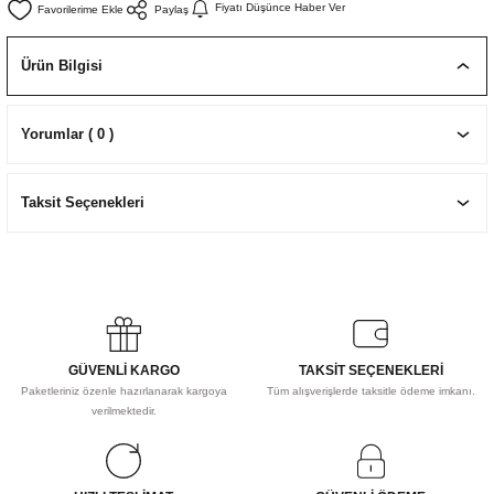
Fiyatı Düşünce Haber Ver
Paylaş
EKNİK ÇİZİM SETLERİ
I MALZEMELER
ZEMELER
R
Muz Kağıtları Aharlı
Ürün Bilgisi
EÇLER
Yorumlar ( 0 )
IDI
Taksit Seçenekleri
R
GÜVENLİ KARGO
TAKSİT SEÇENEKLERİ
Paketleriniz özenle hazırlanarak kargoya
Tüm alışverişlerde taksitle ödeme imkanı.
verilmektedir.