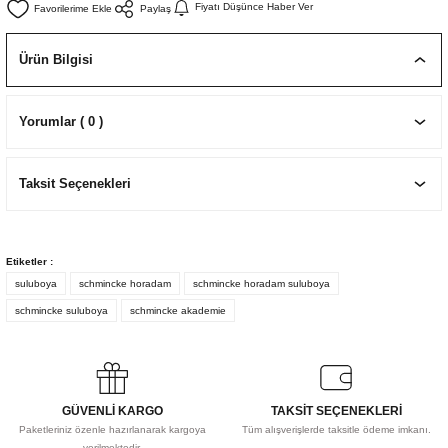
Fiyatı Düşünce Haber Ver
Paylaş
EKNİK ÇİZİM SETLERİ
I MALZEMELER
ZEMELER
R
Muz Kağıtları Aharlı
Ürün Bilgisi
EÇLER
Yorumlar ( 0 )
IDI
Taksit Seçenekleri
R
Etiketler :
suluboya
schmincke horadam
schmincke horadam suluboya
schmincke suluboya
schmincke akademie
GÜVENLİ KARGO
TAKSİT SEÇENEKLERİ
Paketleriniz özenle hazırlanarak kargoya
Tüm alışverişlerde taksitle ödeme imkanı.
verilmektedir.