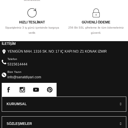
HIZLI TESLİMAT
GÜVENLİ ÖDEME
Siparişleriniz 3 iş günü içerisinde kargoya
256 Bit SSL şifreleme ile tüm ödemeleriniz
verilir.
güvenli.
İLETİŞİM
YENIGÜN MAH. 1316 SK. NO: 17 IÇ KAPI NO: Z1 KONAK IZMIR
Telefon
5315614444
Bize Yazın
info@sanatdiyari.com
KURUMSAL
SÖZLEŞMELER