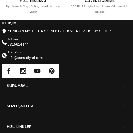
HIZLI TESLİMAT
GÜVENLİ ÖDEME
Siparişleriniz 3 iş günü içerisinde kargoya
256 Bit SSL şifreleme ile tüm ödemeleriniz
verilir.
güvenli.
İLETİŞİM
YENIGÜN MAH. 1316 SK. NO: 17 IÇ KAPI NO: Z1 KONAK IZMIR
Telefon
5315614444
Bize Yazın
info@sanatdiyari.com
KURUMSAL
SÖZLEŞMELER
HIZLI LİNKLER