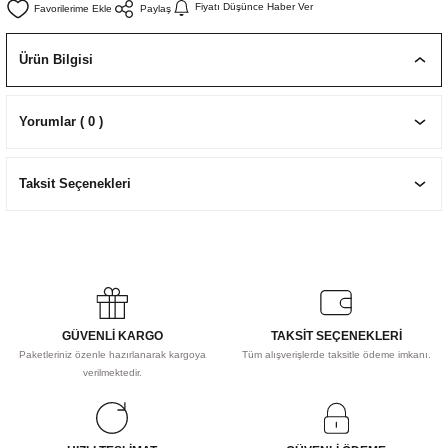
Fiyatı Düşünce Haber Ver
Paylaş
EKNİK ÇİZİM SETLERİ
I MALZEMELER
ZEMELER
R
Muz Kağıtları Aharlı
Ürün Bilgisi
EÇLER
Yorumlar ( 0 )
IDI
Taksit Seçenekleri
R
GÜVENLİ KARGO
TAKSİT SEÇENEKLERİ
Paketleriniz özenle hazırlanarak kargoya
Tüm alışverişlerde taksitle ödeme imkanı.
verilmektedir.