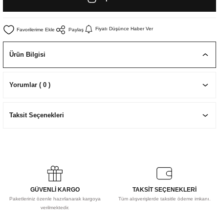
EKNİK ÇİZİM SETLERİ
I MALZEMELER
ZEMELER
R
Muz Kağıtları Aharlı
Fiyatı Düşünce Haber Ver
Paylaş
EÇLER
Ürün Bilgisi
IDI
Yorumlar ( 0 )
R
Taksit Seçenekleri
GÜVENLİ KARGO
TAKSİT SEÇENEKLERİ
Paketleriniz özenle hazırlanarak kargoya
Tüm alışverişlerde taksitle ödeme imkanı.
verilmektedir.