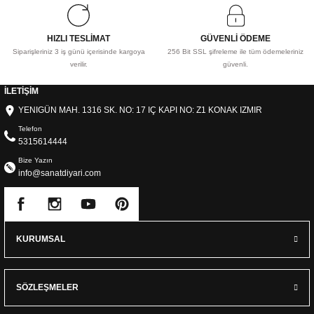
HIZLI TESLİMAT
GÜVENLİ ÖDEME
Siparişleriniz 3 iş günü içerisinde kargoya
256 Bit SSL şifreleme ile tüm ödemeleriniz
verilir.
güvenli.
İLETİŞİM
YENIGÜN MAH. 1316 SK. NO: 17 IÇ KAPI NO: Z1 KONAK IZMIR
Telefon
5315614444
Bize Yazın
info@sanatdiyari.com
KURUMSAL
SÖZLEŞMELER