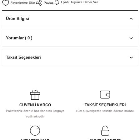
Fiyatı Düşünce Haber Ver
Paylaş
EKNİK ÇİZİM SETLERİ
I MALZEMELER
ZEMELER
R
Muz Kağıtları Aharlı
Ürün Bilgisi
EÇLER
Yorumlar ( 0 )
IDI
Taksit Seçenekleri
R
GÜVENLİ KARGO
TAKSİT SEÇENEKLERİ
Paketleriniz özenle hazırlanarak kargoya
Tüm alışverişlerde taksitle ödeme imkanı.
verilmektedir.