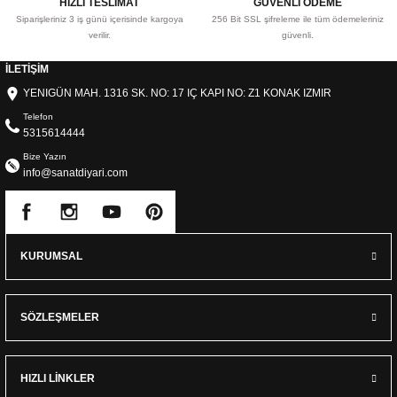
HIZLI TESLİMAT
GÜVENLİ ÖDEME
Siparişleriniz 3 iş günü içerisinde kargoya
256 Bit SSL şifreleme ile tüm ödemeleriniz
verilir.
güvenli.
İLETİŞİM
YENIGÜN MAH. 1316 SK. NO: 17 IÇ KAPI NO: Z1 KONAK IZMIR
Telefon
5315614444
Bize Yazın
info@sanatdiyari.com
KURUMSAL
SÖZLEŞMELER
HIZLI LİNKLER