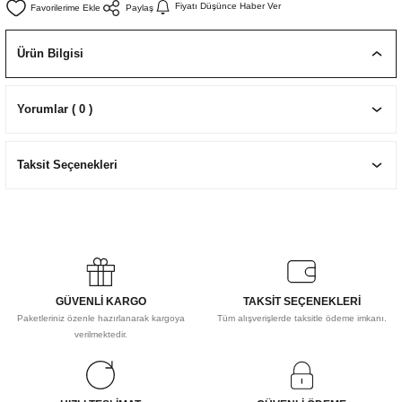
Fiyatı Düşünce Haber Ver
Paylaş
EKNİK ÇİZİM SETLERİ
I MALZEMELER
ZEMELER
R
Muz Kağıtları Aharlı
Ürün Bilgisi
EÇLER
Yorumlar ( 0 )
IDI
Taksit Seçenekleri
R
GÜVENLİ KARGO
TAKSİT SEÇENEKLERİ
Paketleriniz özenle hazırlanarak kargoya
Tüm alışverişlerde taksitle ödeme imkanı.
verilmektedir.