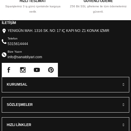
HIZLI TESLİMAT
GÜVENLİ ÖDEME
Siparişleriniz 3 iş günü içerisinde kargoya
256 Bit SSL şifreleme ile tüm ödemeleriniz
verilir.
güvenli.
İLETİŞİM
YENIGÜN MAH. 1316 SK. NO: 17 IÇ KAPI NO: Z1 KONAK IZMIR
Telefon
5315614444
Bize Yazın
info@sanatdiyari.com
KURUMSAL
SÖZLEŞMELER
HIZLI LİNKLER