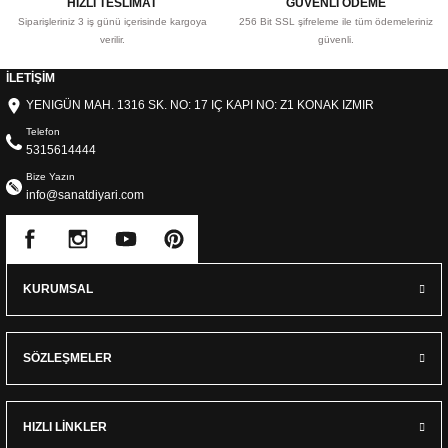
HIZLI TESLİMAT
GÜVENLİ ÖDEME
Siparişleriniz 3 iş günü içerisinde kargoya
256 Bit SSL şifreleme ile tüm ödemeleriniz
verilir.
güvenli.
İLETİŞİM
YENIGÜN MAH. 1316 SK. NO: 17 IÇ KAPI NO: Z1 KONAK IZMIR
Telefon
5315614444
Bize Yazın
info@sanatdiyari.com
KURUMSAL
SÖZLEŞMELER
HIZLI LİNKLER