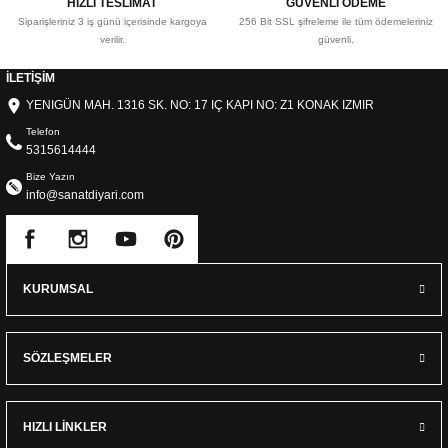
HIZLI TESLİMAT
GÜVENLİ ÖDEME
Siparişleriniz 3 iş günü içerisinde kargoya
256 Bit SSL şifreleme ile tüm ödemeleriniz
verilir.
güvenli.
İLETİŞİM
YENIGÜN MAH. 1316 SK. NO: 17 IÇ KAPI NO: Z1 KONAK IZMIR
Telefon
5315614444
Bize Yazın
info@sanatdiyari.com
KURUMSAL
SÖZLEŞMELER
HIZLI LİNKLER