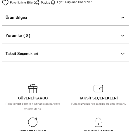
Fiyatı Düşünce Haber Ver
Paylaş
EKNİK ÇİZİM SETLERİ
I MALZEMELER
ZEMELER
R
Muz Kağıtları Aharlı
Ürün Bilgisi
EÇLER
Yorumlar ( 0 )
IDI
Taksit Seçenekleri
R
GÜVENLİ KARGO
TAKSİT SEÇENEKLERİ
Paketleriniz özenle hazırlanarak kargoya
Tüm alışverişlerde taksitle ödeme imkanı.
verilmektedir.