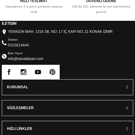
HIZLI TESLİMAT
GÜVENLİ ÖDEME
Siparişleriniz 3 iş günü içerisinde kargoya
256 Bit SSL şifreleme ile tüm ödemeleriniz
verilir.
güvenli.
İLETİŞİM
YENIGÜN MAH. 1316 SK. NO: 17 IÇ KAPI NO: Z1 KONAK IZMIR
Telefon
5315614444
Bize Yazın
info@sanatdiyari.com
KURUMSAL
SÖZLEŞMELER
HIZLI LİNKLER