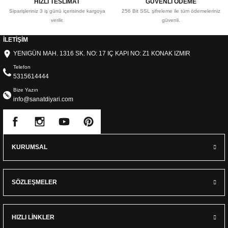
HIZLI TESLİMAT
GÜVENLİ ÖDEME
Siparişleriniz 3 iş günü içerisinde kargoya
256 Bit SSL şifreleme ile tüm ödemeleriniz
verilir.
güvenli.
İLETİŞİM
YENIGÜN MAH. 1316 SK. NO: 17 IÇ KAPI NO: Z1 KONAK IZMIR
Telefon
5315614444
Bize Yazın
info@sanatdiyari.com
KURUMSAL
SÖZLEŞMELER
HIZLI LİNKLER