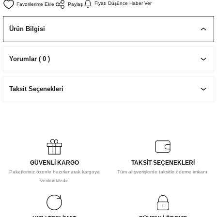
Fiyatı Düşünce Haber Ver
Paylaş
EKNİK ÇİZİM SETLERİ
I MALZEMELER
ZEMELER
R
Muz Kağıtları Aharlı
Ürün Bilgisi
EÇLER
Yorumlar ( 0 )
IDI
Taksit Seçenekleri
R
GÜVENLİ KARGO
TAKSİT SEÇENEKLERİ
Paketleriniz özenle hazırlanarak kargoya
Tüm alışverişlerde taksitle ödeme imkanı.
verilmektedir.