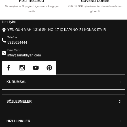
HIZLI TESLİMAT
GÜVENLİ ÖDEME
Siparişleriniz 3 iş günü içerisinde kargoya
256 Bit SSL şifreleme ile tüm ödemeleriniz
verilir.
güvenli.
İLETİŞİM
YENIGÜN MAH. 1316 SK. NO: 17 IÇ KAPI NO: Z1 KONAK IZMIR
Telefon
5315614444
Bize Yazın
info@sanatdiyari.com
KURUMSAL
SÖZLEŞMELER
HIZLI LİNKLER