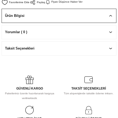
Fiyatı Düşünce Haber Ver
Paylaş
EKNİK ÇİZİM SETLERİ
I MALZEMELER
ZEMELER
R
Muz Kağıtları Aharlı
Ürün Bilgisi
EÇLER
Yorumlar ( 0 )
IDI
Taksit Seçenekleri
R
GÜVENLİ KARGO
TAKSİT SEÇENEKLERİ
Paketleriniz özenle hazırlanarak kargoya
Tüm alışverişlerde taksitle ödeme imkanı.
verilmektedir.