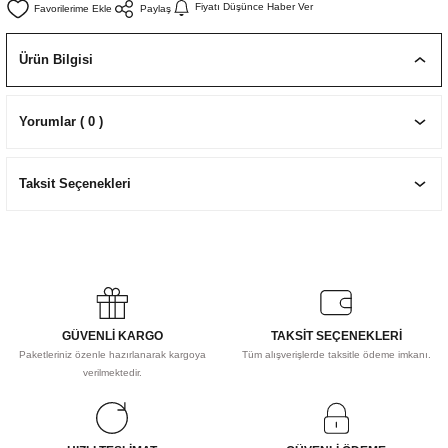
Fiyatı Düşünce Haber Ver
Paylaş
EKNİK ÇİZİM SETLERİ
I MALZEMELER
ZEMELER
R
Muz Kağıtları Aharlı
Ürün Bilgisi
EÇLER
Yorumlar ( 0 )
IDI
Taksit Seçenekleri
R
GÜVENLİ KARGO
TAKSİT SEÇENEKLERİ
Paketleriniz özenle hazırlanarak kargoya
Tüm alışverişlerde taksitle ödeme imkanı.
verilmektedir.