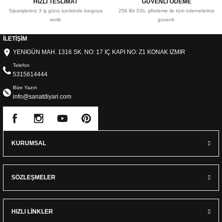
HIZLI TESLİMAT
GÜVENLİ ÖDEME
Siparişleriniz 3 iş günü içerisinde kargoya
256 Bit SSL şifreleme ile tüm ödemeleriniz
verilir.
güvenli.
İLETİŞİM
YENIGÜN MAH. 1316 SK. NO: 17 IÇ KAPI NO: Z1 KONAK IZMIR
Telefon
5315614444
Bize Yazın
info@sanatdiyari.com
KURUMSAL
SÖZLEŞMELER
HIZLI LİNKLER