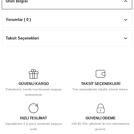
Ürün Bilgisi
EKNİK ÇİZİM SETLERİ
I MALZEMELER
ZEMELER
R
Muz Kağıtları Aharlı
Yorumlar ( 0 )
EÇLER
Taksit Seçenekleri
IDI
R
GÜVENLİ KARGO
TAKSİT SEÇENEKLERİ
Paketleriniz özenle hazırlanarak kargoya
Tüm alışverişlerde taksitle ödeme imkanı.
verilmektedir.
HIZLI TESLİMAT
GÜVENLİ ÖDEME
Siparişleriniz 3 iş günü içerisinde kargoya
256 Bit SSL şifreleme ile tüm ödemeleriniz
verilir.
güvenli.