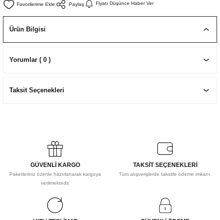
Fiyatı Düşünce Haber Ver
Paylaş
EKNİK ÇİZİM SETLERİ
I MALZEMELER
ZEMELER
R
Muz Kağıtları Aharlı
Ürün Bilgisi
EÇLER
Yorumlar ( 0 )
IDI
Taksit Seçenekleri
R
GÜVENLİ KARGO
TAKSİT SEÇENEKLERİ
Paketleriniz özenle hazırlanarak kargoya
Tüm alışverişlerde taksitle ödeme imkanı.
verilmektedir.