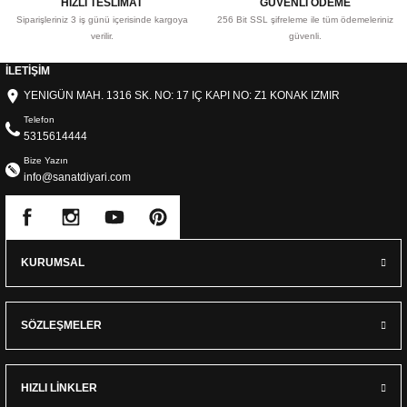
HIZLI TESLİMAT
GÜVENLİ ÖDEME
Siparişleriniz 3 iş günü içerisinde kargoya
256 Bit SSL şifreleme ile tüm ödemeleriniz
verilir.
güvenli.
İLETİŞİM
YENIGÜN MAH. 1316 SK. NO: 17 IÇ KAPI NO: Z1 KONAK IZMIR
Telefon
5315614444
Bize Yazın
info@sanatdiyari.com
KURUMSAL
SÖZLEŞMELER
HIZLI LİNKLER