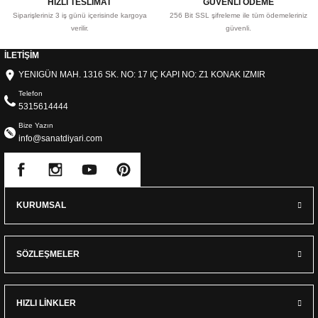
HIZLI TESLİMAT
GÜVENLİ ÖDEME
Siparişleriniz 3 iş günü içerisinde kargoya
256 Bit SSL şifreleme ile tüm ödemeleriniz
verilir.
güvenli.
İLETİŞİM
YENIGÜN MAH. 1316 SK. NO: 17 IÇ KAPI NO: Z1 KONAK IZMIR
Telefon
5315614444
Bize Yazın
info@sanatdiyari.com
KURUMSAL
SÖZLEŞMELER
HIZLI LİNKLER