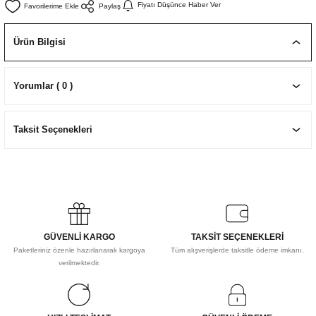
Fiyatı Düşünce Haber Ver
Paylaş
EKNİK ÇİZİM SETLERİ
I MALZEMELER
ZEMELER
R
Muz Kağıtları Aharlı
Ürün Bilgisi
EÇLER
Yorumlar ( 0 )
IDI
Taksit Seçenekleri
R
GÜVENLİ KARGO
TAKSİT SEÇENEKLERİ
Paketleriniz özenle hazırlanarak kargoya
Tüm alışverişlerde taksitle ödeme imkanı.
verilmektedir.