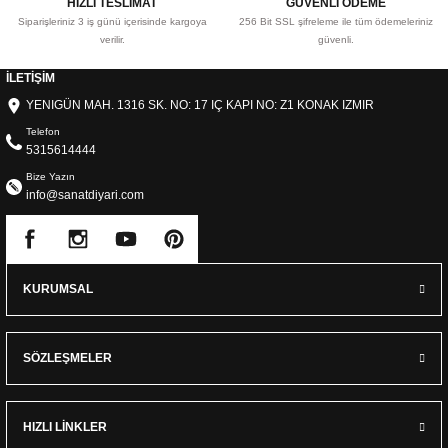
HIZLI TESLİMAT
GÜVENLİ ÖDEME
Siparişleriniz 3 iş günü içerisinde kargoya
256 Bit SSL şifreleme ile tüm ödemeleriniz
verilir.
güvenli.
İLETİŞİM
YENIGÜN MAH. 1316 SK. NO: 17 IÇ KAPI NO: Z1 KONAK IZMIR
Telefon
5315614444
Bize Yazın
info@sanatdiyari.com
KURUMSAL
SÖZLEŞMELER
HIZLI LİNKLER