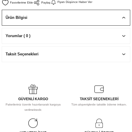
Fiyatı Düşünce Haber Ver
Paylaş
EKNİK ÇİZİM SETLERİ
I MALZEMELER
ZEMELER
R
Muz Kağıtları Aharlı
Ürün Bilgisi
EÇLER
Yorumlar ( 0 )
IDI
Taksit Seçenekleri
R
GÜVENLİ KARGO
TAKSİT SEÇENEKLERİ
Paketleriniz özenle hazırlanarak kargoya
Tüm alışverişlerde taksitle ödeme imkanı.
verilmektedir.