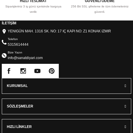
HIZLI TESLİMAT
GÜVENLİ ÖDEME
Siparişleriniz 3 iş günü içerisinde kargoya
256 Bit SSL şifreleme ile tüm ödemeleriniz
verilir.
güvenli.
İLETİŞİM
YENIGÜN MAH. 1316 SK. NO: 17 IÇ KAPI NO: Z1 KONAK IZMIR
Telefon
5315614444
Bize Yazın
info@sanatdiyari.com
KURUMSAL
SÖZLEŞMELER
HIZLI LİNKLER