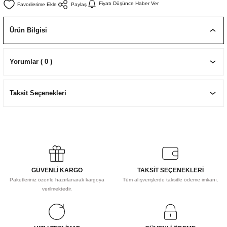
Fiyatı Düşünce Haber Ver
Paylaş
EKNİK ÇİZİM SETLERİ
I MALZEMELER
ZEMELER
R
Muz Kağıtları Aharlı
Ürün Bilgisi
EÇLER
Yorumlar ( 0 )
IDI
Taksit Seçenekleri
R
GÜVENLİ KARGO
TAKSİT SEÇENEKLERİ
Paketleriniz özenle hazırlanarak kargoya
Tüm alışverişlerde taksitle ödeme imkanı.
verilmektedir.