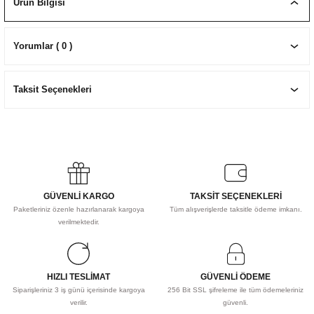
Ürün Bilgisi
EKNİK ÇİZİM SETLERİ
I MALZEMELER
ZEMELER
R
Muz Kağıtları Aharlı
Yorumlar ( 0 )
EÇLER
Taksit Seçenekleri
IDI
R
GÜVENLİ KARGO
TAKSİT SEÇENEKLERİ
Paketleriniz özenle hazırlanarak kargoya
Tüm alışverişlerde taksitle ödeme imkanı.
verilmektedir.
HIZLI TESLİMAT
GÜVENLİ ÖDEME
Siparişleriniz 3 iş günü içerisinde kargoya
256 Bit SSL şifreleme ile tüm ödemeleriniz
verilir.
güvenli.