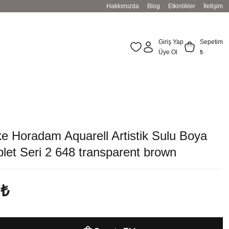
Hakkımızda
Blog
Etkinlikler
İletişim
Giriş Yap
Sepetim
Üye Ol
₺
n
e Horadam Aquarell Artistik Sulu Boya
let Seri 2 648 transparent brown
 ₺