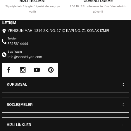
HIZLI TESLİMAT
GÜVENLİ ÖDEME
Siparişleriniz 3 iş günü içerisinde kargoya
256 Bit SSL şifreleme ile tüm ödemeleriniz
verilir.
güvenli.
İLETİŞİM
YENIGÜN MAH. 1316 SK. NO: 17 IÇ KAPI NO: Z1 KONAK IZMIR
Telefon
5315614444
Bize Yazın
info@sanatdiyari.com
KURUMSAL
SÖZLEŞMELER
HIZLI LİNKLER