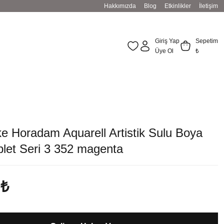
Hakkımızda
Blog
Etkinlikler
İletişim
Giriş Yap
Sepetim
Üye Ol
₺
e Horadam Aquarell Artistik Sulu Boya
blet Seri 3 352 magenta
 ₺