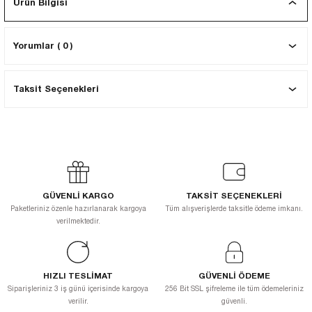
Ürün Bilgisi
EKNİK ÇİZİM SETLERİ
I MALZEMELER
ZEMELER
R
Muz Kağıtları Aharlı
Yorumlar ( 0 )
EÇLER
Taksit Seçenekleri
ĞIDI
R
GÜVENLİ KARGO
TAKSİT SEÇENEKLERİ
Paketleriniz özenle hazırlanarak kargoya
Tüm alışverişlerde taksitle ödeme imkanı.
verilmektedir.
HIZLI TESLİMAT
GÜVENLİ ÖDEME
Siparişleriniz 3 iş günü içerisinde kargoya
256 Bit SSL şifreleme ile tüm ödemeleriniz
verilir.
güvenli.