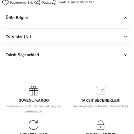
Fiyatı Düşünce Haber Ver
Paylaş
EKNİK ÇİZİM SETLERİ
I MALZEMELER
ZEMELER
R
Muz Kağıtları Aharlı
Ürün Bilgisi
EÇLER
Yorumlar ( 0 )
IDI
Taksit Seçenekleri
R
GÜVENLİ KARGO
TAKSİT SEÇENEKLERİ
Paketleriniz özenle hazırlanarak kargoya
Tüm alışverişlerde taksitle ödeme imkanı.
verilmektedir.