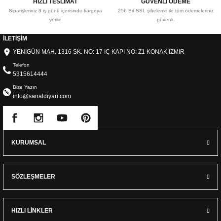
HIZLI TESLİMAT
GÜVENLİ ÖDEME
Siparişleriniz 3 iş günü içerisinde kargoya
256 Bit SSL şifreleme ile tüm ödemeleriniz
verilir.
güvenli.
İLETİŞİM
YENIGÜN MAH. 1316 SK. NO: 17 IÇ KAPI NO: Z1 KONAK IZMIR
Telefon
5315614444
Bize Yazın
info@sanatdiyari.com
KURUMSAL
SÖZLEŞMELER
HIZLI LİNKLER