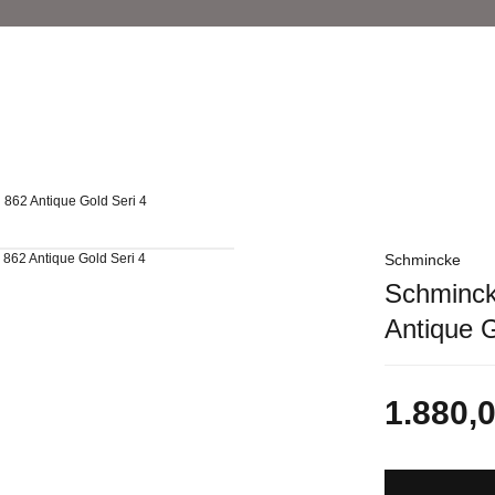
l 862 Antique Gold Seri 4
Schmincke
Schmincke
Antique G
1.880,