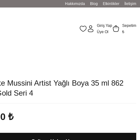
Hakkımızda
Blog
Etkinlikler
İletişim
Giriş Yap
Sepetim
Üye Ol
₺
 Mussini Artist Yağlı Boya 35 ml 862
old Seri 4
00 ₺