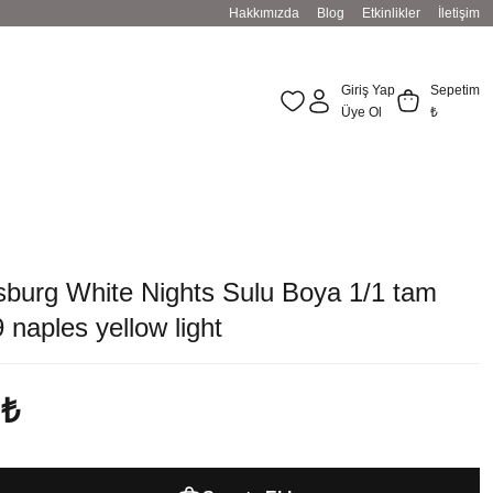
Hakkımızda
Blog
Etkinlikler
İletişim
Giriş Yap
Sepetim
Üye Ol
₺
sburg White Nights Sulu Boya 1/1 tam
9 naples yellow light
 ₺