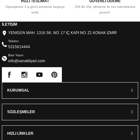
HIZLI TESLİMAT
GÜVENLİ ÖDEME
Siparişleriniz 3 iş günü içerisinde kargoya
256 Bit SSL şifreleme ile tüm ödemeleriniz
verilir.
güvenli.
İLETİŞİM
YENIGÜN MAH. 1316 SK. NO: 17 IÇ KAPI NO: Z1 KONAK IZMIR
Telefon
5315614444
Bize Yazın
info@sanatdiyari.com
KURUMSAL
SÖZLEŞMELER
HIZLI LİNKLER