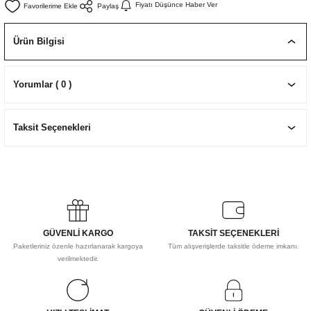
Fiyatı Düşünce Haber Ver
Paylaş
EKNİK ÇİZİM SETLERİ
I MALZEMELER
ZEMELER
R
Muz Kağıtları Aharlı
Ürün Bilgisi
EÇLER
Yorumlar ( 0 )
IDI
Taksit Seçenekleri
R
GÜVENLİ KARGO
TAKSİT SEÇENEKLERİ
Paketleriniz özenle hazırlanarak kargoya
Tüm alışverişlerde taksitle ödeme imkanı.
verilmektedir.