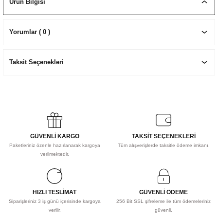
Ürün Bilgisi
EKNİK ÇİZİM SETLERİ
I MALZEMELER
ZEMELER
R
Muz Kağıtları Aharlı
Yorumlar ( 0 )
EÇLER
Taksit Seçenekleri
IDI
R
GÜVENLİ KARGO
TAKSİT SEÇENEKLERİ
Paketleriniz özenle hazırlanarak kargoya
Tüm alışverişlerde taksitle ödeme imkanı.
verilmektedir.
HIZLI TESLİMAT
GÜVENLİ ÖDEME
Siparişleriniz 3 iş günü içerisinde kargoya
256 Bit SSL şifreleme ile tüm ödemeleriniz
verilir.
güvenli.