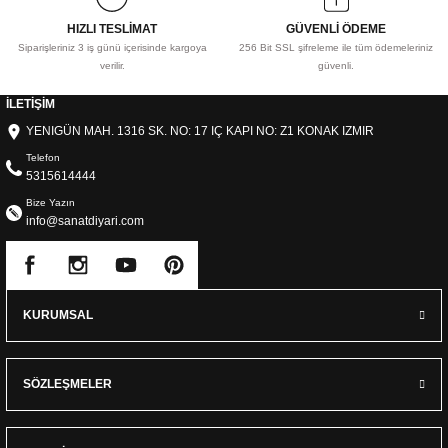
HIZLI TESLİMAT
GÜVENLİ ÖDEME
Siparişleriniz 3 iş günü içerisinde kargoya
256 Bit SSL şifreleme ile tüm ödemeleriniz
verilir.
güvenli.
İLETİŞİM
YENIGÜN MAH. 1316 SK. NO: 17 IÇ KAPI NO: Z1 KONAK IZMIR
Telefon
5315614444
Bize Yazın
info@sanatdiyari.com
KURUMSAL
SÖZLEŞMELER