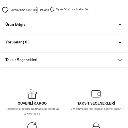
EKNİK ÇİZİM SETLERİ
I MALZEMELER
ZEMELER
R
Muz Kağıtları Aharlı
Fiyatı Düşünce Haber Ver
Paylaş
EÇLER
Ürün Bilgisi
Yorumlar ( 0 )
IDI
Taksit Seçenekleri
R
GÜVENLİ KARGO
TAKSİT SEÇENEKLERİ
Paketleriniz özenle hazırlanarak kargoya
Tüm alışverişlerde taksitle ödeme imkanı.
verilmektedir.