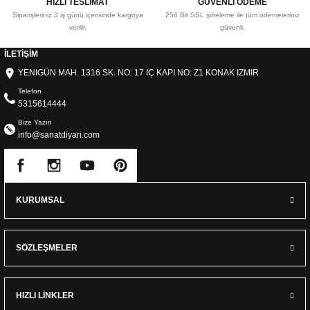
HIZLI TESLİMAT
GÜVENLİ ÖDEME
Siparişleriniz 3 iş günü içerisinde kargoya
256 Bit SSL şifreleme ile tüm ödemeleriniz
verilir.
güvenli.
İLETİŞİM
YENIGÜN MAH. 1316 SK. NO: 17 IÇ KAPI NO: Z1 KONAK IZMIR
Telefon
5315614444
Bize Yazın
info@sanatdiyari.com
KURUMSAL
SÖZLEŞMELER
HIZLI LİNKLER