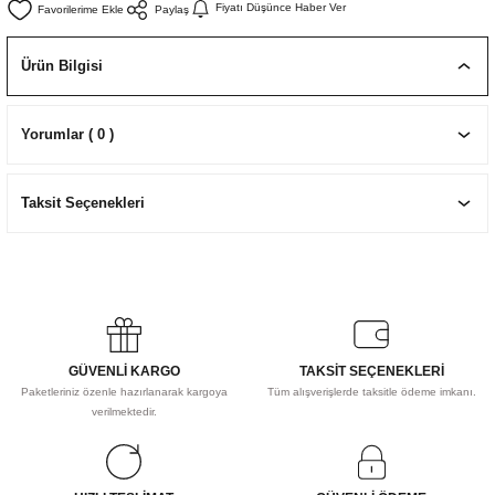
Fiyatı Düşünce Haber Ver
Paylaş
EKNİK ÇİZİM SETLERİ
I MALZEMELER
ZEMELER
R
Muz Kağıtları Aharlı
Ürün Bilgisi
EÇLER
Yorumlar ( 0 )
IDI
Taksit Seçenekleri
R
GÜVENLİ KARGO
TAKSİT SEÇENEKLERİ
Paketleriniz özenle hazırlanarak kargoya
Tüm alışverişlerde taksitle ödeme imkanı.
verilmektedir.