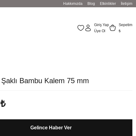
Hakkımızda
Blog
Etkinlikler
İletişim
Giriş Yap
Sepetim
Üye Ol
₺
rt Şaklı Bambu Kalem 75 mm
 ₺
Gelince Haber Ver