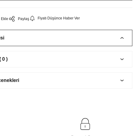
Fiyatı Düşünce Haber Ver
Paylaş
si
 0 )
çenekleri