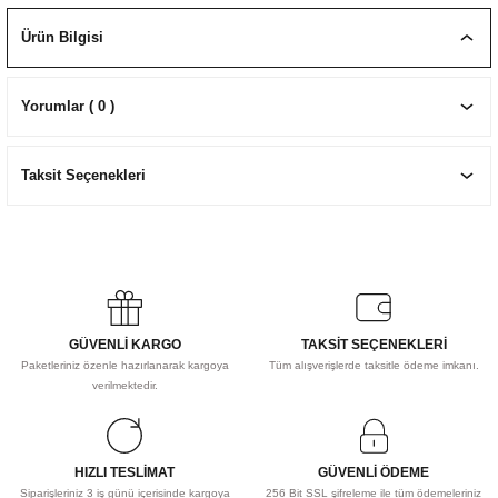
EKNİK ÇİZİM SETLERİ
I MALZEMELER
ZEMELER
R
Muz Kağıtları Aharlı
Ürün Bilgisi
EÇLER
Yorumlar ( 0 )
Taksit Seçenekleri
IDI
R
GÜVENLİ KARGO
TAKSİT SEÇENEKLERİ
Paketleriniz özenle hazırlanarak kargoya
Tüm alışverişlerde taksitle ödeme imkanı.
verilmektedir.
HIZLI TESLİMAT
GÜVENLİ ÖDEME
Siparişleriniz 3 iş günü içerisinde kargoya
256 Bit SSL şifreleme ile tüm ödemeleriniz