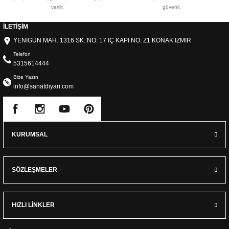
verilir.
güvenli.
İLETİŞİM
YENIGÜN MAH. 1316 SK. NO: 17 IÇ KAPI NO: Z1 KONAK IZMIR
Telefon
5315614444
Bize Yazın
info@sanatdiyari.com
KURUMSAL
SÖZLEŞMELER
HIZLI LİNKLER