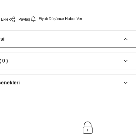
Fiyatı Düşünce Haber Ver
Paylaş
si
 0 )
çenekleri