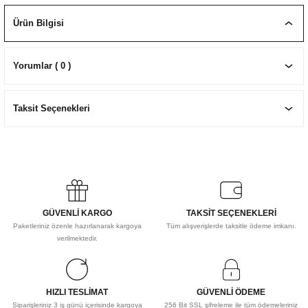
EKNİK ÇİZİM SETLERİ
I MALZEMELER
ZEMELER
R
Muz Kağıtları Aharlı
Ürün Bilgisi
EÇLER
Yorumlar ( 0 )
Taksit Seçenekleri
IDI
R
GÜVENLİ KARGO
TAKSİT SEÇENEKLERİ
Paketleriniz özenle hazırlanarak kargoya
Tüm alışverişlerde taksitle ödeme imkanı.
verilmektedir.
HIZLI TESLİMAT
GÜVENLİ ÖDEME
Siparişleriniz 3 iş günü içerisinde kargoya
256 Bit SSL şifreleme ile tüm ödemeleriniz