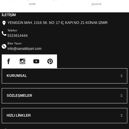
verilir.
güvenli.
İLETİŞİM
YENIGÜN MAH. 1316 SK. NO: 17 IÇ KAPI NO: Z1 KONAK IZMIR
Telefon
5315614444
Bize Yazın
info@sanatdiyari.com
KURUMSAL
SÖZLEŞMELER
HIZLI LİNKLER