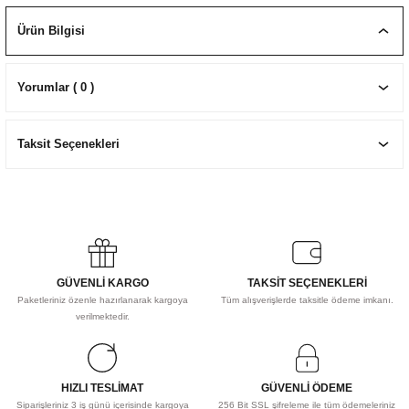
EKNİK ÇİZİM SETLERİ
I MALZEMELER
ZEMELER
R
Muz Kağıtları Aharlı
Ürün Bilgisi
EÇLER
Yorumlar ( 0 )
Taksit Seçenekleri
IDI
R
GÜVENLİ KARGO
TAKSİT SEÇENEKLERİ
Paketleriniz özenle hazırlanarak kargoya
Tüm alışverişlerde taksitle ödeme imkanı.
verilmektedir.
HIZLI TESLİMAT
GÜVENLİ ÖDEME
Siparişleriniz 3 iş günü içerisinde kargoya
256 Bit SSL şifreleme ile tüm ödemeleriniz