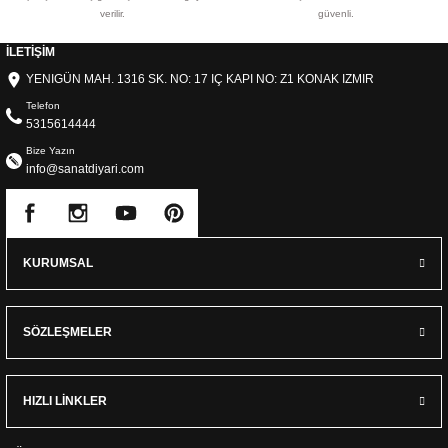
verilir.
güvenli.
İLETİŞİM
YENIGÜN MAH. 1316 SK. NO: 17 IÇ KAPI NO: Z1 KONAK IZMIR
Telefon
5315614444
Bize Yazın
info@sanatdiyari.com
KURUMSAL
SÖZLEŞMELER
HIZLI LİNKLER