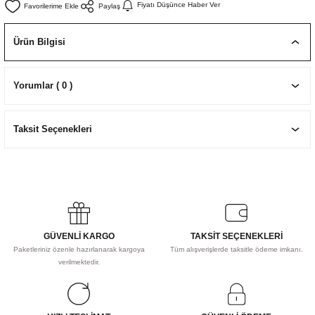
Fiyatı Düşünce Haber Ver
Paylaş
EKNİK ÇİZİM SETLERİ
I MALZEMELER
ZEMELER
R
Muz Kağıtları Aharlı
Ürün Bilgisi
EÇLER
Yorumlar ( 0 )
IDI
Taksit Seçenekleri
R
GÜVENLİ KARGO
TAKSİT SEÇENEKLERİ
Paketleriniz özenle hazırlanarak kargoya
Tüm alışverişlerde taksitle ödeme imkanı.
verilmektedir.