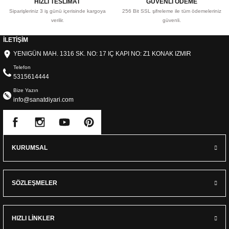
HIZLI TESLİMAT
GÜVENLİ ÖDEME
Siparişleriniz 3 iş günü içerisinde kargoya
256 Bit SSL şifreleme ile tüm ödemeleriniz
verilir.
güvenli.
İLETİŞİM
YENIGÜN MAH. 1316 SK. NO: 17 IÇ KAPI NO: Z1 KONAK IZMIR
Telefon
5315614444
Bize Yazın
info@sanatdiyari.com
KURUMSAL
SÖZLEŞMELER
HIZLI LİNKLER