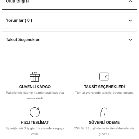
Ürün Bilgisi
EKNİK ÇİZİM SETLERİ
I MALZEMELER
ZEMELER
R
Muz Kağıtları Aharlı
Yorumlar ( 0 )
EÇLER
Taksit Seçenekleri
IDI
R
GÜVENLİ KARGO
TAKSİT SEÇENEKLERİ
Paketleriniz özenle hazırlanarak kargoya
Tüm alışverişlerde taksitle ödeme imkanı.
verilmektedir.
HIZLI TESLİMAT
GÜVENLİ ÖDEME
Siparişleriniz 3 iş günü içerisinde kargoya
256 Bit SSL şifreleme ile tüm ödemeleriniz
verilir.
güvenli.