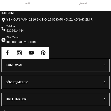
verilir.
güvenli.
İLETİŞİM
YENIGÜN MAH. 1316 SK. NO: 17 IÇ KAPI NO: Z1 KONAK IZMIR
Telefon
5315614444
Bize Yazın
info@sanatdiyari.com
KURUMSAL
SÖZLEŞMELER
HIZLI LİNKLER