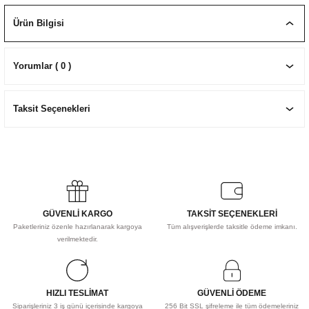
EKNİK ÇİZİM SETLERİ
I MALZEMELER
ZEMELER
R
Muz Kağıtları Aharlı
Ürün Bilgisi
EÇLER
Yorumlar ( 0 )
Taksit Seçenekleri
IDI
R
GÜVENLİ KARGO
TAKSİT SEÇENEKLERİ
Paketleriniz özenle hazırlanarak kargoya
Tüm alışverişlerde taksitle ödeme imkanı.
verilmektedir.
HIZLI TESLİMAT
GÜVENLİ ÖDEME
Siparişleriniz 3 iş günü içerisinde kargoya
256 Bit SSL şifreleme ile tüm ödemeleriniz